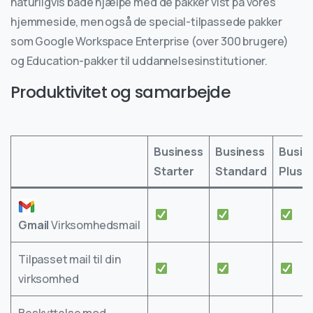
naturligvis både hjælpe med de pakker vist på vores
hjemmeside, men også de special-tilpassede pakker
som Google Workspace Enterprise (over 300 brugere)
og Education-pakker til uddannelsesinstitutioner.
Produktivitet og samarbejde
Business
Business
Busin
Starter
Standard
Plus
Gmail
Virksomhedsmail
Tilpasset mail til din
virksomhed
Beskyttelse mod