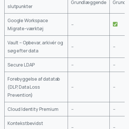
Grundlæggende
Grund
slutpunkter
Google Workspace
–
Migrate-værktøj
Vault – Opbevar, arkivér og
–
–
søg efter data
Secure LDAP
–
–
Forebyggelse af datatab
(DLP, Data Loss
–
–
Prevention)
Cloud Identity Premium
–
–
Kontekstbevidst
–
–