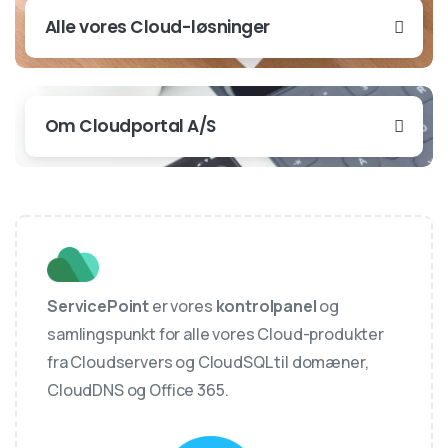
Alle vores Cloud-løsninger
Om Cloudportal A/S
ServicePoint
er vores
kontrolpanel
og
samlingspunkt for alle vores Cloud-produkter
fra Cloudservers og CloudSQL til domæner,
CloudDNS og Office 365.