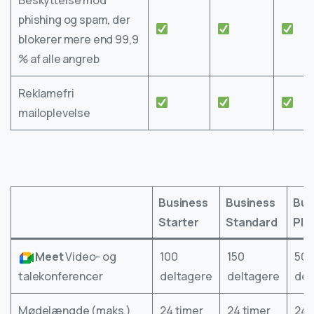
phishing og spam, der
blokerer mere end 99,9
% af alle angreb
Reklamefri
mailoplevelse
Business
Business
Bus
Starter
Standard
Plu
Meet
Video- og
100
150
50
talekonferencer
deltagere
deltagere
del
Mødelængde (maks.)
24 timer
24 timer
24 