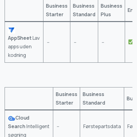
Business
Business
Business
Ent
Starter
Standard
Plus
AppSheet
Lav
–
–
–
apps uden
kodning
Business
Business
Busi
Starter
Standard
Cloud
Search
Intelligent
–
Førstepartsdata
Før
søgning