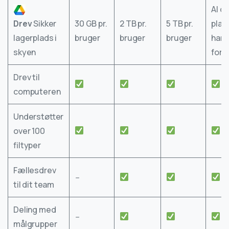
Al d
Drev
Sikker
30 GB pr.
2 TB pr.
5 TB pr.
plad
lagerplads i
bruger
bruger
bruger
har 
skyen
for
Drev til
computeren
Understøtter
over 100
filtyper
Fællesdrev
–
til dit team
Deling med
–
målgrupper