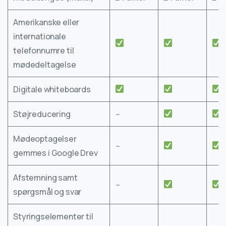
Amerikanske eller
internationale
telefonnumre til
mødedeltagelse
Digitale whiteboards
Støjreducering
–
Mødeoptagelser
–
gemmes i Google Drev
Afstemning samt
–
spørgsmål og svar
Styringselementer til