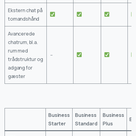
Ekstern chat på
tomandshånd
Avancerede
chatrum, bl.a.
rum med
–
trådstruktur og
adgang for
gæster
Business
Business
Business
En
Starter
Standard
Plus