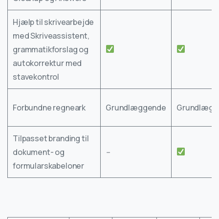
Hjælp til skrivearbejde
med Skriveassistent,
grammatikforslag og
autokorrektur med
stavekontrol
Forbundne regneark
Grundlæggende
Grundlægg
Tilpasset branding til
dokument- og
–
formularskabeloner